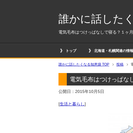
誰かに話した
電気毛布はつけっぱなしで寝る？１ヶ
トップ
北海道・札幌関連の情報
誰かに話したくなる知恵袋 TOP
投稿
電気毛布はつけっぱな
公開日：2015年10月5日
[
生活と暮らし
]