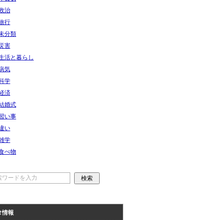
政治
旅行
未分類
災害
生活と暮らし
病気
科学
経済
結婚式
習い事
違い
雑学
食べ物
タ情報