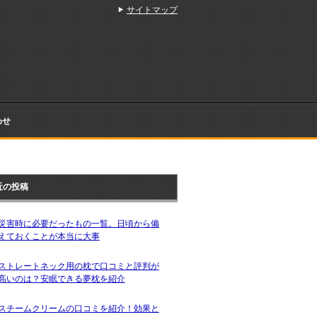
サイトマップ
わせ
近の投稿
災害時に必要だったもの一覧。日頃から備
えておくことが本当に大事
ストレートネック用の枕で口コミと評判が
高いのは？安眠できる夢枕を紹介
スチームクリームの口コミを紹介！効果と