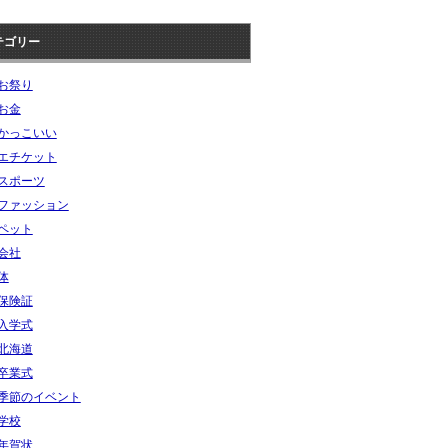
テゴリー
お祭り
お金
かっこいい
エチケット
スポーツ
ファッション
ペット
会社
体
保険証
入学式
北海道
卒業式
季節のイベント
学校
年賀状