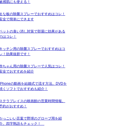
敏感肌にも使える！
まな板の除菌スプレーでおすすめはコレ！
安全で簡単にできます
ペットの臭い消し対策で部屋に効果がある
のはコレ！
キッチン用の除菌スプレーでおすすめはコ
レ！効果抜群です！
赤ちゃん用の除菌スプレーで人気はコレ！
安全でおすすめを紹介
iPhoneの動画を結婚式で流す方法。DVDを
焼くソフトでおすすめも紹介！
ステラプレイスの映画館の営業時間情報。
予約がおすすめ！
かっこいい言葉で野球のグローブ用を紹
介。四字熟語もチェック！