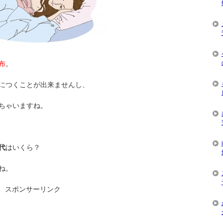
布
。
につくことが出来ませんし、
ちゃいますね。
代
はいくら？
ね。
スポンサーリンク