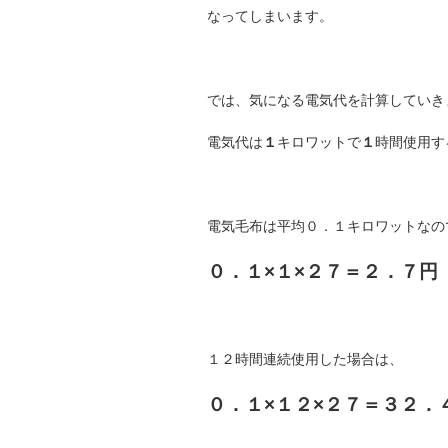
なってしまいます。
では、気になる電気代を計算していき
電気代は
１
キロワットで
１
時間使用す
電気毛布は平均０．１キロワットなの
０．１×１×２７＝２．７円
１２時間連続使用した場合は、
０．１×１２×２７＝３２．