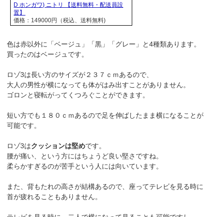
D ホンガワ) ニトリ 【送料無料・配送員設
置】
価格：149000円（税込、送料無料)
色は赤以外に「ベージュ」「黒」「グレー」と4種類あります。
買ったのはベージュです。
ロゾ3は長い方のサイズが２３７ｃｍあるので、
大人の男性が横になっても体がはみ出すことがありません。
ゴロンと寝転がってくつろぐことができます。
短い方でも１８０ｃｍあるので足を伸ばしたまま横になることが
可能です。
ロゾ3は
クッションは堅め
です。
腰が痛い、という方にはちょうど良い堅さですね。
柔らかすぎるのが苦手という人には向いています。
また、背もたれの高さが結構あるので、座ってテレビを見る時に
首が疲れることもありません。
テレビを見る時に、二人で横になって見ることも可能ですし、