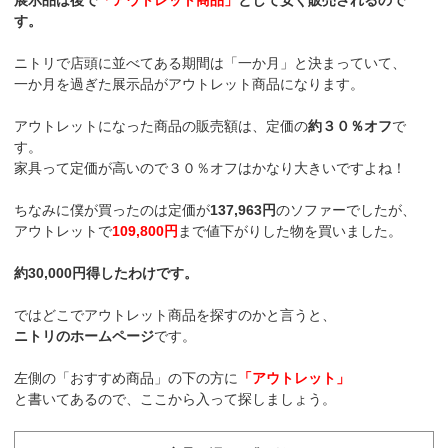
展示品は後で
「アウトレット商品」
として安く販売されるので
す。
ニトリで店頭に並べてある期間は「一か月」と決まっていて、
一か月を過ぎた展示品がアウトレット商品になります。
アウトレットになった商品の販売額は、定価の
約３０％オフ
で
す。
家具って定価が高いので３０％オフはかなり大きいですよね！
ちなみに僕が買ったのは定価が
137,963円
のソファーでしたが、
アウトレットで
109,800円
まで値下がりした物を買いました。
約30,000円得したわけです。
ではどこでアウトレット商品を探すのかと言うと、
ニトリのホームページ
です。
左側の「おすすめ商品」の下の方に
「アウトレット」
と書いてあるので、ここから入って探しましょう。