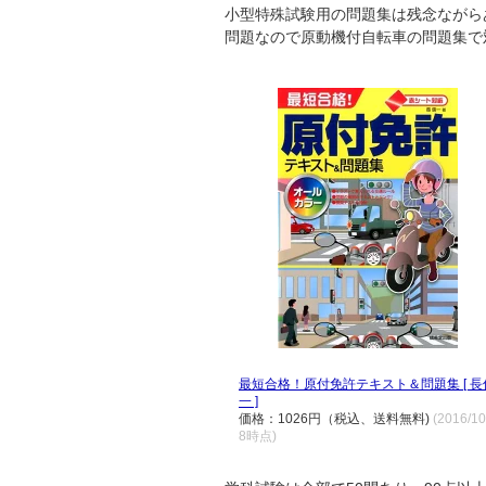
小型特殊試験用の問題集は残念ながら
問題なので原動機付自転車の問題集で
最短合格！原付免許テキスト＆問題集 [ 長
一 ]
価格：1026円（税込、送料無料)
(2016/10
8時点)