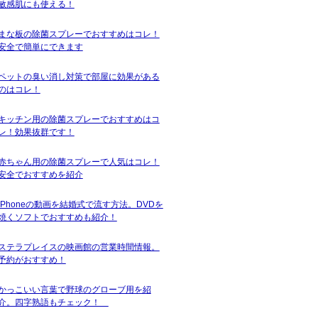
敏感肌にも使える！
まな板の除菌スプレーでおすすめはコレ！
安全で簡単にできます
ペットの臭い消し対策で部屋に効果がある
のはコレ！
キッチン用の除菌スプレーでおすすめはコ
レ！効果抜群です！
赤ちゃん用の除菌スプレーで人気はコレ！
安全でおすすめを紹介
iPhoneの動画を結婚式で流す方法。DVDを
焼くソフトでおすすめも紹介！
ステラプレイスの映画館の営業時間情報。
予約がおすすめ！
かっこいい言葉で野球のグローブ用を紹
介。四字熟語もチェック！