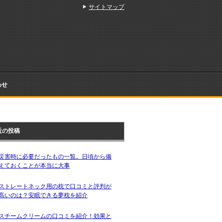
サイトマップ
わせ
近の投稿
災害時に必要だったもの一覧。日頃から備
えておくことが本当に大事
ストレートネック用の枕で口コミと評判が
高いのは？安眠できる夢枕を紹介
スチームクリームの口コミを紹介！効果と