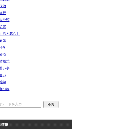
政治
旅行
未分類
災害
生活と暮らし
病気
科学
経済
結婚式
習い事
違い
雑学
食べ物
タ情報