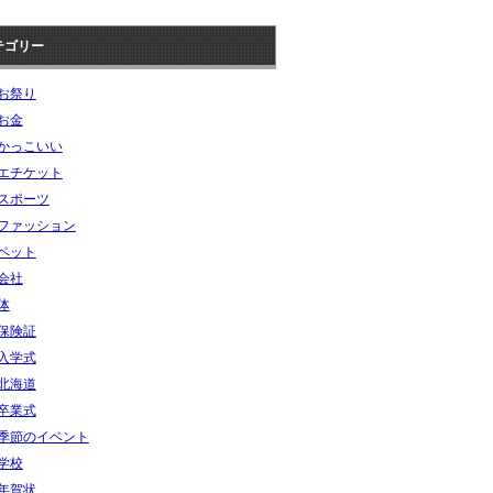
テゴリー
お祭り
お金
かっこいい
エチケット
スポーツ
ファッション
ペット
会社
体
保険証
入学式
北海道
卒業式
季節のイベント
学校
年賀状