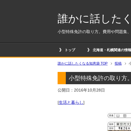
誰かに話した
小型特殊免許の取り方。費用や問題集
トップ
北海道・札幌関連の情報
誰かに話したくなる知恵袋 TOP
投稿
小型特殊免許の取り方
公開日：2016年10月28日
[
生活と暮らし
]