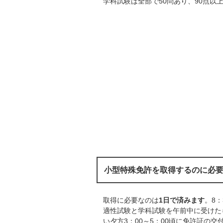
学科試験は全部で50問あり、90点以
小型特殊免許を取得するのに必
取得に必要なのは
1日で済みます
。8
適性試験と学科試験を午前中に受けた
い夕方3：00～5：00頃に免許証の交