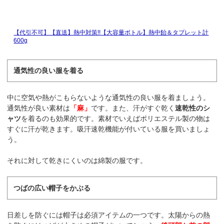
【代引不可】【直送】熱中対策!!【大容量ボトル】熱中飴＆タブレット計
600g
通気性の良い服を着る
中に空気や熱がこもらないような通気性の良い服を着ましょう。
通気性が良い素材は
「麻」
です。また、汗がすぐ乾く
速乾性のシ
ャツ
を着るのも効果的です。素材でいえばポリエステル製の物は
すぐに汗が乾きます。吸汗速乾機能が付いている服を買いましょ
う。
それに対して乾きにくいのは綿製の服です。
つばの広い帽子をかぶる
日差しを防ぐには帽子は必須アイテムの一つです。太陽からの熱