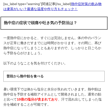
[su_label type=”warning”]関連記事[/su_label]
熱中症対策の飲み物
は麦茶がいい？最適な温度や作り方もチェック！
熱中症の症状で頭痛や吐き気の予防法は？
一度熱中症にかかると、すぐには完治しません。体の中のバラン
スが正常に働きだすまでには時間がかかります。その間に、再び
熱中症になってしまうこともありますので、しっかりと日ごろか
ら予防を心がけましょう。
以下のようなことを気を付けてください。
普段から熱中飴を食べる
暑い環境下では体から塩分と水分が失われていきます。熱中飴は
熱中症を予防する補助アイテムとして開発されました。通常の飴
と比べて
10倍の塩分が含まれており
、汗で流れ出してしまった塩
分を補給することが可能です。