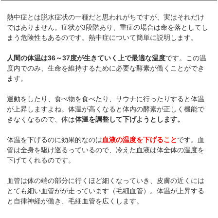
熱中症とは脱水症状の一種だと思われがちですが、実はそれだけ
ではありません。症状が3段階あり、重症の場合は命を落としてし
まう危険性もあるのです。熱中症について簡単に説明します。
人間の体温は36～37度が生きていく上で最適な温度
です。この温
度内でのみ、生命を維持するために必要な酵素が働くことができ
ます。
運動をしたり、食べ物を食べたり、サウナに行ったりすると体温
が上昇しますよね。体温が高くなると体内の酵素が正しく機能で
きなくなるので、体は
体温を調整して下げようとします。
体温を下げるのに効果的なのは
血液の温度を下げること
です。血
管は全身を駆け巡るっているので、冷えた血液は体全体の温度を
下げてくれるのです。
血管は体の端の部分に行くほど細くなっていき、皮膚の近くには
とても細い血管がが走っています（毛細血管）。体温が上昇する
と自律神経が働き、毛細血管を広くします。