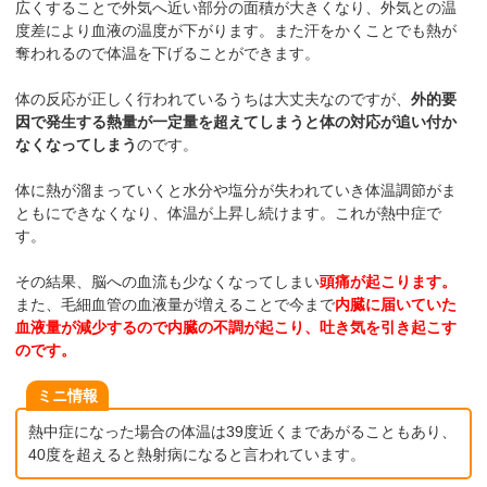
広くすることで外気へ近い部分の面積が大きくなり、外気との温
度差により血液の温度が下がります。また汗をかくことでも熱が
奪われるので体温を下げることができます。
体の反応が正しく行われているうちは大丈夫なのですが、
外的要
因で発生する熱量が一定量を超えてしまうと体の対応が追い付か
なくなってしまう
のです。
体に熱が溜まっていくと水分や塩分が失われていき体温調節がま
ともにできなくなり、体温が上昇し続けます。これが熱中症で
す。
その結果、脳への血流も少なくなってしまい
頭痛が起こります。
また、毛細血管の血液量が増えることで今まで
内臓に届いていた
血液量が減少するので内臓の不調が起こり、吐き気を引き起こす
のです。
ミニ情報
熱中症になった場合の体温は39度近くまであがることもあり、
40度を超えると熱射病になると言われています。