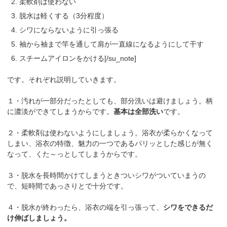
柔軟剤は使わない
脱水は軽くする（3分程度）
シワにならないように引っ張る
袖から袖まで竿を通して肩が一直線になるようにして干す
スチームアイロンをかける[/su_note]
です。それぞれ説明していきます。
１・汚れが一部分だったとしても、部分洗いは避けましょう。柄
に濃淡ができてしまうからです。
基本は全部洗い
です。
２・柔軟剤は使わないようにしましょう。浴衣が柔らかくなって
しまい、浴衣の特徴、魅力の一つであるパリッとした感じが無く
なって、くた～っとしてしまうからです。
３・脱水を長時間かけてしまうときついシワがついていまうの
で、短時間であっさりとで十分です。
４・脱水が終わったら、浴衣の端を引っ張って、
シワをできるだ
け伸ばしましょう。