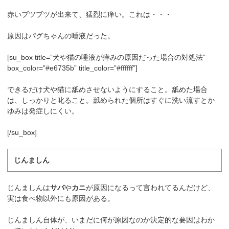
赤いブツブツが出来て、猛烈に痒い。これは・・・
原因はパグちゃんの唾液だった。
[su_box title=”犬や猫の唾液が痒みの原因だった場合の対処法”
box_color=”#e6735b” title_color=”#ffffff”]
できるだけ犬や猫に舐めさせないようにすること。舐めた場合
は、しっかりと叱ること。舐められた個所はすぐに洗い流すとか
ゆみは発症しにくい。
[/su_box]
じんましん
じんましんは
サバ
や
カニ
が原因になるって言われてるんだけど、
実は食べ物以外にも原因がある。
じんましん自体が、いまだに何が原因なのか決定的な要因はわか