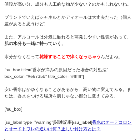
値段が高い分、成分も人工的な物が少ない？のかもしれないね。
ブランドでいえばシャネルとかディオールは大丈夫だった（個人
差があると思うけど）
また、アルコールは外気に触れると蒸発しやすい性質があって、
肌の水分も一緒に持っていく
。
水分がなくなって
乾燥することで痒くなっちゃう
んだよね。
[su_box title=”香水が痒みの原因だった場合の対処法”
box_color=”#e6735b” title_color=”#ffffff”]
安い香水はかゆくなることがあるから、高い物に変えてみる。ま
たは、香水をつける場所を肌じゃない部分に変えてみる。
[/su_box]
[su_label type=”warning”]関連記事[/su_label]
香水のオーデコロン
とオードトワレの違いは何？正しい付け方とは？