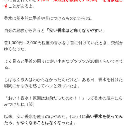
す
ことがあるよ。
香水は基本的に手首や首につけるものだからね。
自分の経験から言うと
「安い香水ほど痒くなりやすい」
昔1,000円～2,000円程度の香水を手首に付けていたとき、突然か
ゆくなった。
よく見ると手首の周りに赤い小さなブツブツが10個くらいできて
る。
しばらく原因はわからなかったんだけど、ある日、香水を付けた
瞬間にかゆみを感じてハッと気づいたよ。
「おい！香水！原因はお前だったのか！！」って香水の瓶をにら
みつけたね（笑）
以来、安い香水を使うのはやめた。代わりに
高い香水を使ってみ
たら、かゆくなることはなくなった
よ。