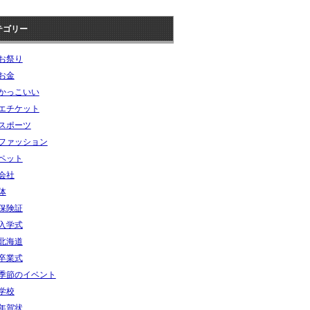
テゴリー
お祭り
お金
かっこいい
エチケット
スポーツ
ファッション
ペット
会社
体
保険証
入学式
北海道
卒業式
季節のイベント
学校
年賀状