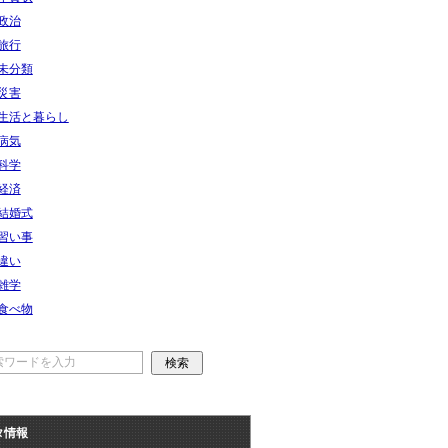
政治
旅行
未分類
災害
生活と暮らし
病気
科学
経済
結婚式
習い事
違い
雑学
食べ物
タ情報