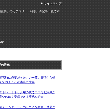
サイトマップ
知恵袋」のカテゴリー「科学」の記事一覧です
わせ
近の投稿
災害時に必要だったもの一覧。日頃から備
えておくことが本当に大事
ストレートネック用の枕で口コミと評判が
高いのは？安眠できる夢枕を紹介
スチームクリームの口コミを紹介！効果と