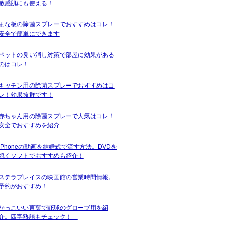
敏感肌にも使える！
まな板の除菌スプレーでおすすめはコレ！
安全で簡単にできます
ペットの臭い消し対策で部屋に効果がある
のはコレ！
キッチン用の除菌スプレーでおすすめはコ
レ！効果抜群です！
赤ちゃん用の除菌スプレーで人気はコレ！
安全でおすすめを紹介
iPhoneの動画を結婚式で流す方法。DVDを
焼くソフトでおすすめも紹介！
ステラプレイスの映画館の営業時間情報。
予約がおすすめ！
かっこいい言葉で野球のグローブ用を紹
介。四字熟語もチェック！