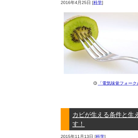
2016年4月25日
[
科学
]
「電気味覚フォーク
カビが生える条件と生
す！
2015年11月13日
[
科学
]