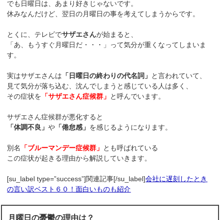
でも日曜日は、あまり好きじゃないです。
休みなんだけど、翌日の月曜日の事を考えてしまうからです。
とくに、テレビで
サザエさん
が始まると、
「あ、もうすぐ月曜日だ・・・」って気分が重くなってしまいま
す。
実はサザエさんは
「日曜日の終わりの代名詞」
と言われていて、
見て気分が落ち込む、沈んでしまうと感じている人は多く、
その症状を
「サザエさん症候群」
と呼んでいます。
サザエさん症候群が悪化すると
「体調不良」
や
「倦怠感」
を感じるようになります。
別名
「ブルーマンデー症候群」
とも呼ばれている
この症状が起きる理由から解説していきます。
[su_label type=”success”]関連記事[/su_label]
会社に遅刻したとき
の言い訳ベスト６０！面白いものも紹介
月曜日の憂鬱の理由は？