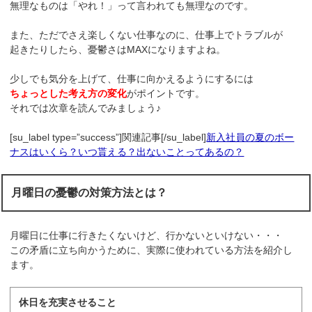
無理なものは「やれ！」って言われても無理なのです。
また、ただでさえ楽しくない仕事なのに、仕事上でトラブルが
起きたりしたら、憂鬱さはMAXになりますよね。
少しでも気分を上げて、仕事に向かえるようにするには
ちょっとした考え方の変化
がポイントです。
それでは次章を読んでみましょう♪
[su_label type=”success”]関連記事[/su_label]
新入社員の夏のボー
ナスはいくら？いつ貰える？出ないことってあるの？
月曜日の憂鬱の対策方法とは？
月曜日に仕事に行きたくないけど、行かないといけない・・・
この矛盾に立ち向かうために、実際に使われている方法を紹介し
ます。
休日を充実させること